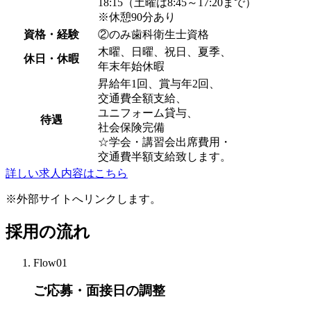
18:15（土曜は8:45～17:20まで）
※休憩90分あり
資格・経験
②のみ歯科衛生士資格
木曜、日曜、祝日、夏季、
休日・休暇
年末年始休暇
昇給年1回、賞与年2回、
交通費全額支給、
ユニフォーム貸与、
待遇
社会保険完備
☆学会・講習会出席費用・
交通費半額支給致します。
詳しい求人内容はこちら
※外部サイトへリンクします。
採用の流れ
Flow01
ご応募・面接日の調整