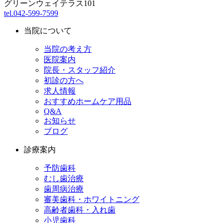
グリーンウェイテラス101
tel.042-599-7599
当院について
当院の考え方
医院案内
院長・スタッフ紹介
初診の方へ
求人情報
おすすめホームケア用品
Q&A
お知らせ
ブログ
診療案内
予防歯科
むし歯治療
歯周病治療
審美歯科・ホワイトニング
高齢者歯科・入れ歯
小児歯科